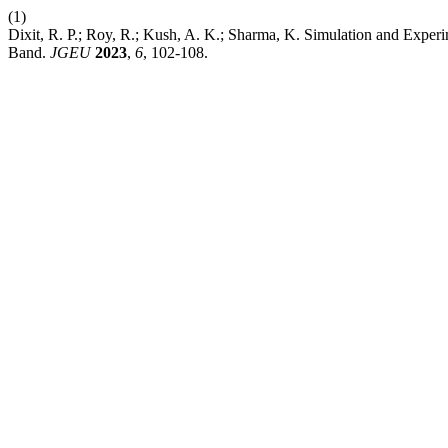
(1)
Dixit, R. P.; Roy, R.; Kush, A. K.; Sharma, K. Simulation and Exper
Band.
JGEU
2023
,
6
, 102-108.